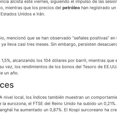
cia alcista este viernes, siguiendo el impulso de las sesio
, mientras que los precios del
petróleo
han registrado un
Estados Unidos e Irán.
io, mencionó que se han observado “señales positivas” en l
e ya lleva casi tres meses. Sin embargo, persisten desacue
n 1,5%, alcanzando los 104 dólares por barril, mientras qu
A su vez, los rendimientos de los bonos del Tesoro de EE.U
de un año.
ices
 A nivel local, los índices también muestran un comportam
e la eurozona, el FTSE del Reino Unido ha subido un 0,21%
hanghái ha aumentado un 0,87%. El Kospi surcoreano ha cre