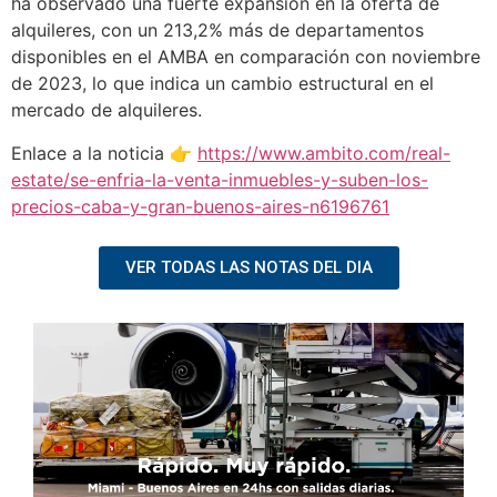
ha observado una fuerte expansión en la oferta de
alquileres, con un 213,2% más de departamentos
disponibles en el AMBA en comparación con noviembre
de 2023, lo que indica un cambio estructural en el
mercado de alquileres.
Enlace a la noticia 👉
https://www.ambito.com/real-
estate/se-enfria-la-venta-inmuebles-y-suben-los-
precios-caba-y-gran-buenos-aires-n6196761
VER TODAS LAS NOTAS DEL DIA