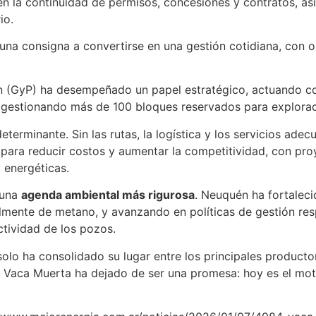
en la continuidad de permisos, concesiones y contratos, a
io.
 una consigna a convertirse en una gestión cotidiana, con o
n (GyP) ha desempeñado un papel estratégico, actuando com
 gestionando más de 100 bloques reservados para exploraci
determinante. Sin las rutas, la logística y los servicios ad
ve para reducir costos y aumentar la competitividad, con 
 energéticas.
 una
agenda ambiental más rigurosa
. Neuquén ha fortalec
mente de metano, y avanzando en políticas de gestión resp
ctividad de los pozos.
olo ha consolidado su lugar entre los principales product
 Vaca Muerta ha dejado de ser una promesa: hoy es el moto
.