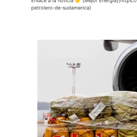
Enlace a la noticia 👉 [Mejor Energía](http
petrolero-de-sudamerica)