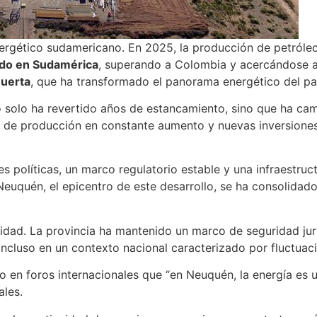
ergético sudamericano. En 2025, la producción de petróleo 
udo en Sudamérica
, superando a Colombia y acercándose a l
uerta
, que ha transformado el panorama energético del pa
no solo ha revertido años de estancamiento, sino que ha cam
 de producción en constante aumento y nuevas inversiones
s políticas, un marco regulatorio estable y una infraestru
Neuquén, el epicentro de este desarrollo, se ha consolidad
lidad. La provincia ha mantenido un marco de seguridad juríd
, incluso en un contexto nacional caracterizado por fluctua
 en foros internacionales que “en Neuquén, la energía es u
ales.