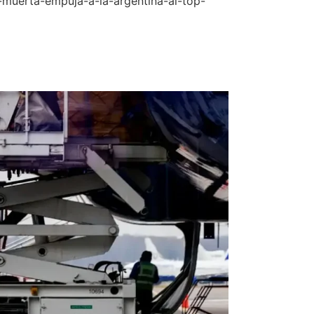
-muerta-empuja-a-la-argentina-al-top-