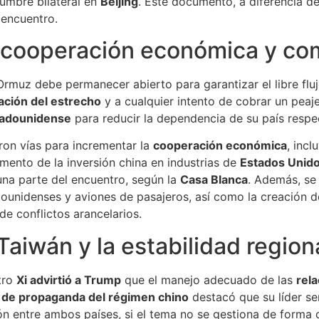
cumbre bilateral en
Beijing
. Este documento, a diferencia d
 encuentro.
 cooperación económica y co
muz debe permanecer abierto para garantizar el libre fluj
zación del estrecho
y a cualquier intento de cobrar un peaje 
tadounidense
para reducir la dependencia de su país respec
ron vías para incrementar la
cooperación económica
, inc
ento de la inversión china en industrias de
Estados Unid
na parte del encuentro, según la
Casa Blanca
. Además, se
unidenses y aviones de pasajeros, así como la creación de
 de conflictos arancelarios.
Taiwán y la estabilidad region
tro
Xi advirtió a Trump
que el manejo adecuado de las
rel
 de propaganda del régimen chino
destacó que su líder se
ión entre ambos países, si el tema no se gestiona de forma