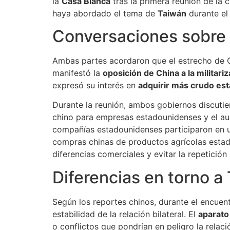
la
Casa Blanca
tras la primera reunión de la 
haya abordado el tema de
Taiwán
durante el
Conversaciones sobre
Ambas partes acordaron que el estrecho de Or
manifestó la
oposición de China a la militari
expresó su interés en
adquirir más crudo es
Durante la reunión, ambos gobiernos discutie
chino para empresas estadounidenses y el aum
compañías estadounidenses participaron en u
compras chinas de productos agrícolas estado
diferencias comerciales y evitar la repetición
Diferencias en torno a 
Según los reportes chinos, durante el encuen
estabilidad de la relación bilateral. El
aparato
o conflictos que pondrían en peligro la relac