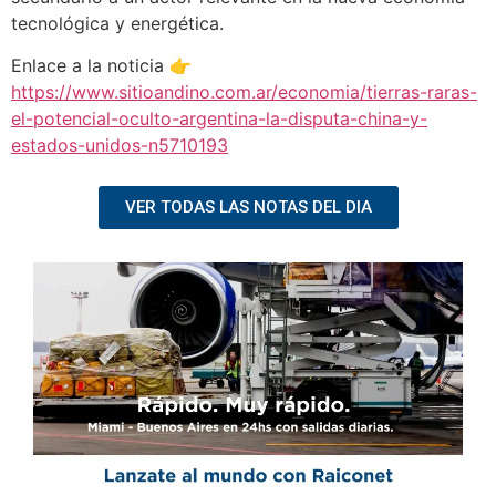
tecnológica y energética.
Enlace a la noticia 👉
https://www.sitioandino.com.ar/economia/tierras-raras-
el-potencial-oculto-argentina-la-disputa-china-y-
estados-unidos-n5710193
VER TODAS LAS NOTAS DEL DIA