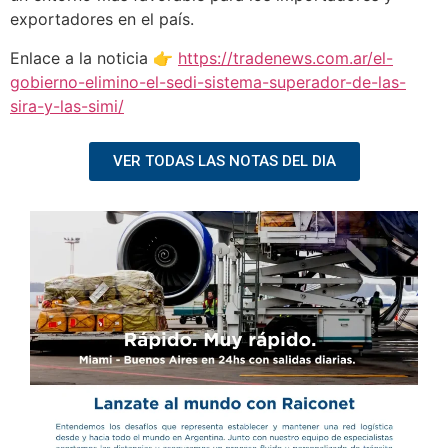
exportadores en el país.
Enlace a la noticia 👉
https://tradenews.com.ar/el-
gobierno-elimino-el-sedi-sistema-superador-de-las-
sira-y-las-simi/
VER TODAS LAS NOTAS DEL DIA