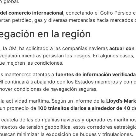
o global.
 del comercio internacional
, conectando el Golfo Pérsico 
rtan petróleo, gas y diversas mercancías hacia mercados d
egación en la región
d, la OMI ha solicitado a las compañías navieras
actuar con
vegación mientras persistan los riesgos. En algunos casos
ue mejoren las condiciones.
as mantenerse atentas a
fuentes de información verificada
I continuará trabajando con los Estados miembros y con di
omover condiciones de navegación seguras.
 la actividad marítima. Según un informe de la
Lloyd’s Mark
e un promedio de
100 tránsitos diarios a alrededor de 40
de
te cautela de las compañías navieras y operadores marítimo
ontextos de tensión geopolítica, estos corredores estratég
e buscan minimizar la exposición de buques y tripulaciones.