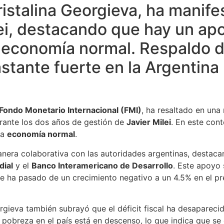
ristalina Georgieva, ha manife
ei, destacando que hay un apoy
 economía normal. Respaldo de
stante fuerte en la Argentina
Fondo Monetario Internacional (FMI)
, ha resaltado en una
rante los dos años de gestión de
Javier Milei
. En este con
na
economía normal
.
nera colaborativa con las autoridades argentinas, destaca
ial
y el
Banco Interamericano de Desarrollo
. Este apoyo
ue ha pasado de un crecimiento negativo a un 4.5% en el p
rgieva también subrayó que el déficit fiscal ha desapareci
a pobreza en el país está en descenso, lo que indica que s