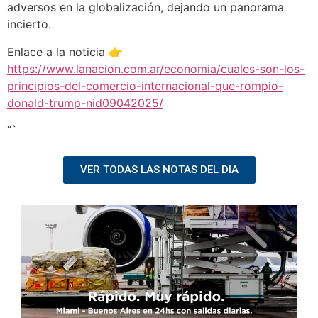
adversos en la globalización, dejando un panorama
incierto.
Enlace a la noticia 👉
https://www.lanacion.com.ar/economia/cuales-son-los-
principios-del-comercio-internacional-que-rompio-
donald-trump-nid09042025/
“`
VER TODAS LAS NOTAS DEL DIA