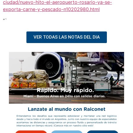
ciudad/nuevo-hito-el-aeropuerto-rosario-ya-se-
exporta-carne-y-pescado-n10202980.html
“`
VER TODAS LAS NOTAS DEL DIA