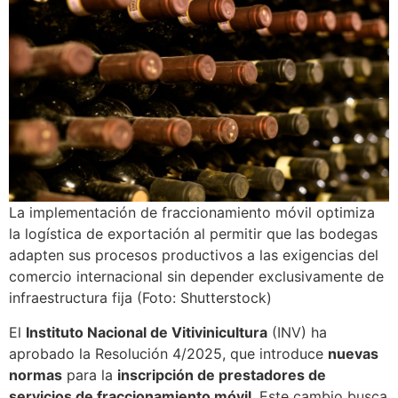
La implementación de fraccionamiento móvil optimiza
la logística de exportación al permitir que las bodegas
adapten sus procesos productivos a las exigencias del
comercio internacional sin depender exclusivamente de
infraestructura fija (Foto: Shutterstock)
El
Instituto Nacional de Vitivinicultura
(INV) ha
aprobado la Resolución 4/2025, que introduce
nuevas
normas
para la
inscripción de prestadores de
servicios de fraccionamiento móvil
. Este cambio busca