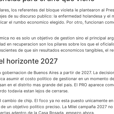
lulares, los referentes del bloque violeta le plantearon al 
jes de su discurso publico: la enfermedad holandesa y el 
plicar el rumbo economico elegido. Por otro, funcionan com
mica no es solo un objetivo de gestion sino el principal a
idad en recuperacion son los pilares sobre los que el oficial
nscientes de que sin resultados economicos tangibles, el res
el horizonte 2027
 la gobernacion de Buenos Aires a partir de 2027. La decisio
ica asumir el costo politico de gestionar en un momento de 
esan en el distrito mas grande del pais. El PRO aparece com
do todavia estan lejos de cerrarse.
 el cambio de chip. El foco ya no esta puesto unicamente e
 de un objetivo politico preciso. La Milei campaña 2027 no
puertas adentro de la Casa Rosada, empezo ahora.