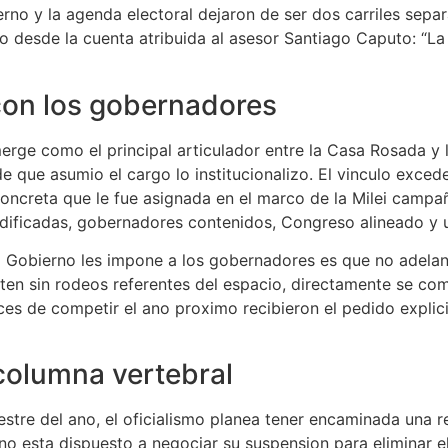
rno y la agenda electoral dejaron de ser dos carriles separ
ulo desde la cuenta atribuida al asesor Santiago Caputo: “
 con los gobernadores
merge como el principal articulador entre la Casa Rosada y
 que asumio el cargo lo institucionalizo. El vinculo exced
oncreta que le fue asignada en el marco de la Milei campañ
odificadas, gobernadores contenidos, Congreso alineado y 
l Gobierno les impone a los gobernadores es que no adelan
en sin rodeos referentes del espacio, directamente se com
nces de competir el ano proximo recibieron el pedido expli
columna vertebral
mestre del ano, el oficialismo planea tener encaminada una re
no esta dispuesto a negociar su suspension para eliminar e