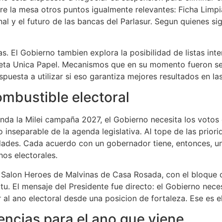
bre la mesa otros puntos igualmente relevantes: Ficha Limpi
al y el futuro de las bancas del Parlasur. Segun quienes si
as. El Gobierno tambien explora la posibilidad de listas int
leta Unica Papel. Mecanismos que en su momento fueron sen
uesta a utilizar si eso garantiza mejores resultados en las
ombustible electoral
nda la Milei campaña 2027, el Gobierno necesita los voto
o inseparable de la agenda legislativa. Al tope de las prior
dades. Cada acuerdo con un gobernador tiene, entonces, u
os electorales.
 el Salon Heroes de Malvinas de Casa Rosada, con el bloqu
tu. El mensaje del Presidente fue directo: el Gobierno nec
al ano electoral desde una posicion de fortaleza. Ese es el
encias para el ano que viene