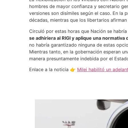
abiertos y las paritarias incendiadas
”, afirm
como para aliviar el estado de ciertos gobern
subnacional.
El mecanismo, que ya había sido instrumentad
provincia y establece la devolución del monto 
administraciones locales acudan al crédito ex
El hundimiento de los recursos coparticipabl
Clarín, durante marzo las transferencias suma
conjunto de las provincias y la Ciudad de Bue
segundo más bajo, solo superado por el resu
Pese a todo, ni Nación ni las provincias tie
un funcionario del Gobierno Nacional.
Desesperación de Gob
El nivel de desesperación de ciertos goberna
pública. Infobae adelantó el mes pasado que e