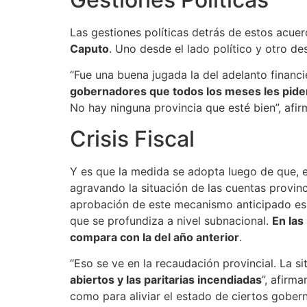
En la toma de decisiones políticas del Gobie
Avanza siguen intactas. “
Creemos que tenemo
extraordinarias
”, afirman en ese círculo. Pes
durante el mes de marzo el Congreso permane
Adelanto de Fondos
Para retomar los vínculos con los gobernado
$400.000 millones en concepto de adelantam
Oficial.
El paquete de adelanto autorizado por el Ejec
Chaco, Mendoza, Salta, Tucumán, Catamarca y M
Tierra del Fuego, junto a Chubut, Corrientes,