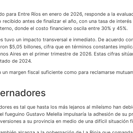
os son atribuidas internamente al ministro del Interior,
Die
sde el punto de vista del cuidado fiscal.
ero a las provincias.
Le sirve al Gobierno para ordenar la re
 adelanto de copa (sic)
. Fija un límite, lo cual es bueno. 
ma una fuente que trabaja en esta materia junto al Gobierno
 en marzo,
el reparto automático de impuestos registrara u
ciales y forzando a los gobernadores a buscar alternativas
a respuesta a ocho meses consecutivos de deterioro en la 
 provincias se quejan de que la recaudación total es de 1 b
situación es dramática, están todos preocupados sean del c