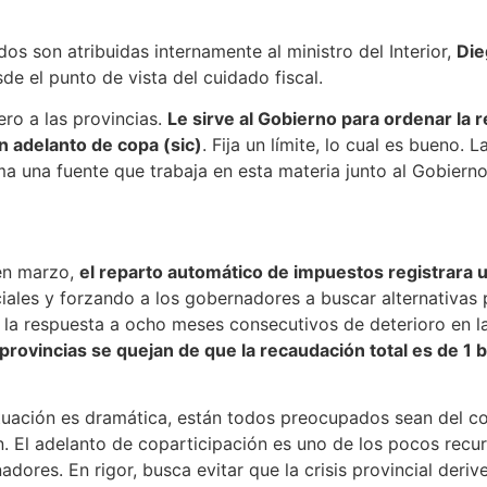
rno consideran que las alianzas con los distintos gobernad
s hasta agosto para poder continuar con la dinámica qu
e a que el presidente Javier Milei consignó que el 2026 serí
ció prácticamente sin actividad.
res,
Milei adoptó una postura concesiva y firmó un decret
iento de fondos de coparticipación para 12 jurisdiccion
utivo tiene como destinatarias a provincias alineadas o en
isiones, pero también a distritos con fuerte oposición al 
 Río Negro y Santa Cruz.