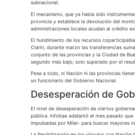
Gestiones Políticas
Las gestiones políticas detrás de estos acuerd
Caputo
. Uno desde el lado político y otro de
“Fue una buena jugada la del adelanto financi
gobernadores que todos los meses les piden
No hay ninguna provincia que esté bien”, afir
Crisis Fiscal
Y es que la medida se adopta luego de que,
agravando la situación de las cuentas provin
aprobación de este mecanismo anticipado es l
que se profundiza a nivel subnacional.
En las
compara con la del año anterior
.
“Eso se ve en la recaudación provincial. La 