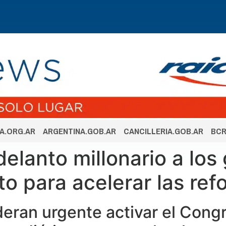
A.ORG.AR
ARGENTINA.GOB.AR
CANCILLERIA.GOB.AR
BCR
adelanto millonario a lo
to para acelerar las re
eran urgente activar el Cong