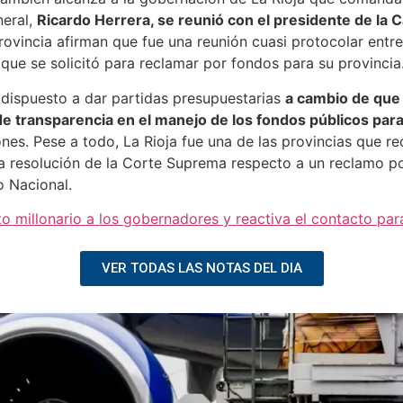
an. El adelanto de coparticipación es uno de los pocos recu
adores. En rigor, busca evitar que la crisis provincial deri
o para Entre Ríos en enero de 2026, responde a la evaluaci
recibido antes de finalizar el año, con una tasa de interés
terno, donde el costo financiero oscila entre 30% y 45%.
es tuvo un impacto transversal e inmediato. De acuerdo co
ron $5,05 billones, cifra que en términos constantes implica
nos Aires en el primer trimestre de 2026. Estas cifras sit
ltado de 2024.
nen un margen fiscal suficiente como para reclamarse mutuam
ernadores
dores es tal que hasta los más lejanos al mileísmo han deb
l fueguino Gustavo Melella impulsaría la adhesión de su prov