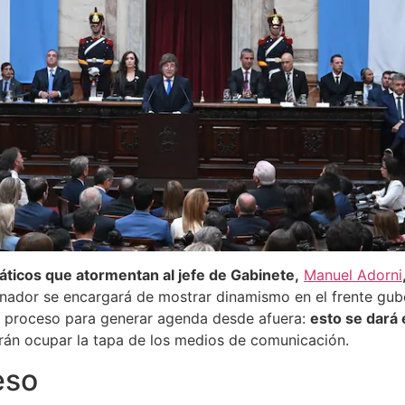
áticos que atormentan al jefe de Gabinete,
Manuel Adorni
rdinador se encargará de mostrar dinamismo en el frente gub
l proceso para generar agenda desde afuera:
esto se dará 
carán ocupar la tapa de los medios de comunicación.
eso