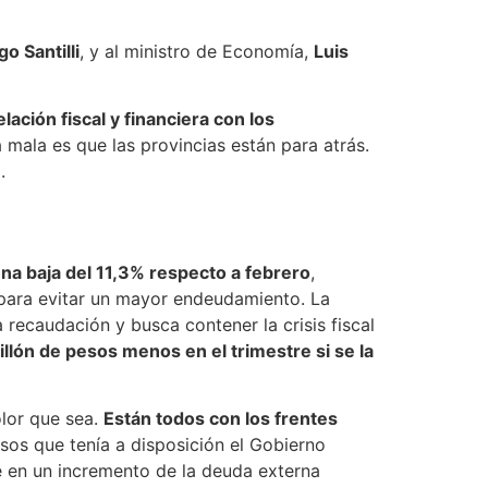
ores que le han brindado apoyo a La Libertad
e tuvimos desde las sesiones
a el año más reformista de su gestión,
o en el que autoriza un desembolso de hasta
es
. Este saldrá el próximo lunes en el Boletín
 diálogo frecuente con el oficialismo, como
gobierno central, entre ellos La Rioja y