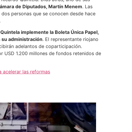
rsos que tenía a disposición el Gobierno
ve en un incremento de la deuda externa
ón puntual de la situación fiscal de cada
 del 15%. La política busca impedir que las
n los cálculos de Politikón Chaco que obtuvo
 una pérdida superior a $1,15 billones para el
úan al actual comienzo de año como el
ente. “
Las vacas flacas son para todos
”, dice
ido ceder en algunos aspectos de su política
incia al RIGI -una de las políticas insignia