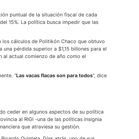
go Santilli
, y al ministro de Economía,
Luis
lación fiscal y financiera con los
La mala es que las provincias están para atrás.
.
na baja del 11,3% respecto a febrero
,
 para evitar un mayor endeudamiento. La
recaudación y busca contener la crisis fiscal
illón de pesos menos en el trimestre si se la
olor que sea.
Están todos con los frentes