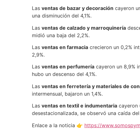
Las
ventas de bazar y decoración
cayeron un
una disminución del 4,1%.
Las
ventas de calzado y marroquinería
desce
midió una baja del 2,2%.
Las
ventas en farmacia
crecieron un 0,2% int
2,9%.
Las
ventas en perfumería
cayeron un 8,9% in
hubo un descenso del 4,1%.
Las
ventas en ferretería y materiales de co
intermensual, bajaron un 1,4%.
Las
ventas en textil e indumentaria
cayeron u
desestacionalizada, se observó una caída del
Enlace a la noticia 👉
https://www.somospyme