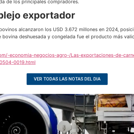
a de los principales compradores.
lejo exportador
 bovinos alcanzaron los USD 3.672 millones en 2024, posi
e bovina deshuesada y congelada fue el producto más valio
com/-economia-negocios-agro-/Las-exportaciones-de-carn
50504-0019.html
VER TODAS LAS NOTAS DEL DIA