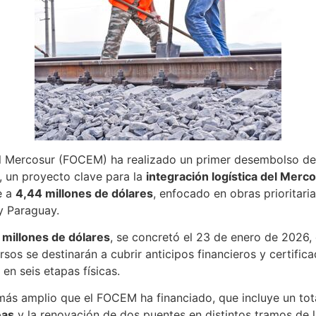
el Mercosur (FOCEM) ha realizado un primer desembolso des
a, un proyecto clave para la
integración logística del Merc
e a
4,44 millones de dólares
, enfocado en obras prioritari
y Paraguay.
 millones de dólares
, se concretó el 23 de enero de 2026,
ursos se destinarán a cubrir anticipos financieros y certif
en seis etapas físicas.
más amplio que el FOCEM ha financiado, que incluye un to
eas
y la renovación de dos puentes en distintos tramos de 