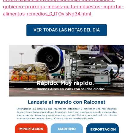
gobierno-prorrogo-meses-quita-impuestos-importar-
alimentos-remedios_0_lTOyisNg34.html
VER TODAS LAS NOTAS DEL DIA