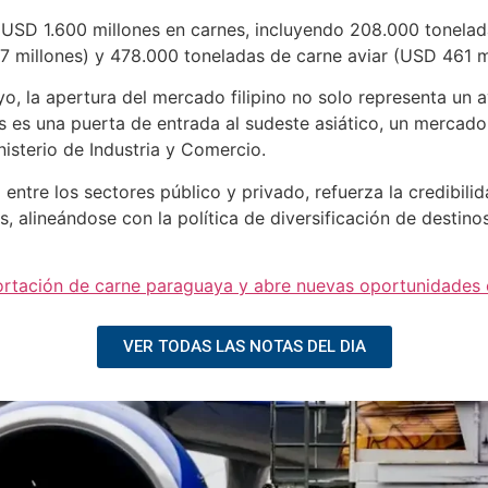
s USD 1.600 millones en carnes, incluyendo 208.000 tonela
 millones) y 478.000 toneladas de carne aviar (USD 461 mi
yo, la apertura del mercado filipino no solo representa un 
nas es una puerta de entrada al sudeste asiático, un mercad
isterio de Industria y Comercio.
entre los sectores público y privado, refuerza la credibilida
, alineándose con la política de diversificación de destino
mportación de carne paraguaya y abre nuevas oportunidades 
VER TODAS LAS NOTAS DEL DIA