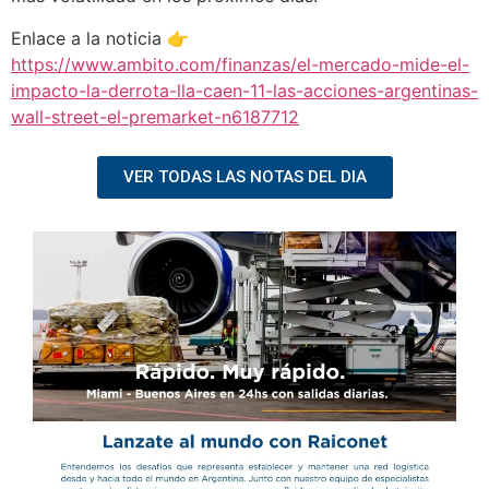
Enlace a la noticia 👉
https://www.ambito.com/finanzas/el-mercado-mide-el-
impacto-la-derrota-lla-caen-11-las-acciones-argentinas-
wall-street-el-premarket-n6187712
VER TODAS LAS NOTAS DEL DIA