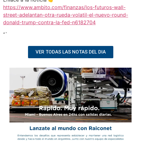
https://www.ambito.com/finanzas/los-futuros-wall-
street-adelantan-otra-rueda-volatil-el-nuevo-round-
donald-trump-contra-la-fed-n6182704
“`
VER TODAS LAS NOTAS DEL DIA