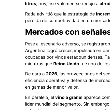
Caída del consumo global, pérdida de competitividad y altos cos
Entre los factores determinantes, se des
principales motores de la demanda inter
de austeridad y se profundizó tras la pa
crédito y, más recientemente, la incerti
Este escenario derivó en un cambio en 
volúmenes
, en un contexto de mayor m
Para
Daniel Rada
, director del
Observator