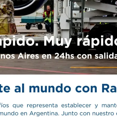
ado que España exporta a valores de
US$ 0,40–0,45 po
eor desempeño en más de dos décadas
VER TODAS LAS NOTAS DEL DIA