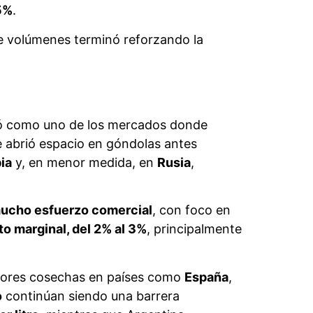
Estados Unidos y China
, los dos
el descenso comenzó en
2017
con políticas
 por la inflación, el encarecimiento del
 menor frecuencia y menores
ogra recuperarse del fuerte impacto