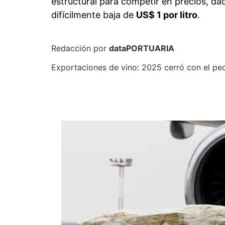
sufrido en
2023
, especialmente en el s
litros
; hoy, ese volumen se redujo a
alre
Rada advirtió que la estrategia de
increm
pérdida de competitividad en un mercado 
Mercados con señales
Pese al escenario adverso, se registrar
Argentina logró crecer, impulsada en par
ocupadas por vinos estadounidenses. Ta
mientras que
Reino Unido
fue uno de los
De cara a
2026
, las proyecciones del s
eficiencia operativa y defensa de merca
en gamas de menor valor.
En paralelo, el
vino a granel
aparece como
líder mundial del segmento. Sin embargo,