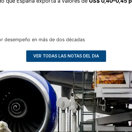
egmento de vino fraccionado. Hasta
2022
, Argentina 
dedor de 150 millones
, una contracción cercana al
2
entar precios en dólares
para compensar la caída d
internacional altamente sensible al precio.
 positivas
on algunos desempeños favorables.
Canadá
se destac
te por el conflicto comercial con Estados Unidos, qu
mbién se observaron resultados positivos en
Colomb
 mercados donde se perdieron posiciones.
ector son prudentes. Desde BdA anticipan un año de
m
dos. Las expectativas se concentran en un
crecimient
 una oportunidad limitada, especialmente ante me
 los altos
costos logísticos y de transporte marítim