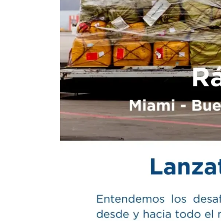
estructural para competir en precios, d
difícilmente baja de
US$ 1 por litro
.
Redacción por
dataPORTUARIA
Exportaciones de vino: 2025 cerró con el p