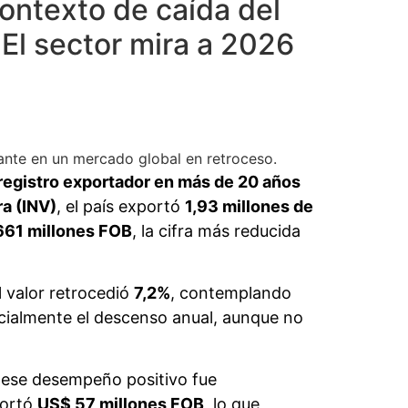
ontexto de caída del
El sector mira a 2026
iante en un mercado global en retroceso.
registro exportador en más de 20 años
ra (INV)
, el país exportó
1,93 millones de
661 millones FOB
, la cifra más reducida
l valor retrocedió
7,2%
, contemplando
rcialmente el descenso anual, aunque no
 ese desempeño positivo fue
portó
US$ 57 millones FOB
, lo que