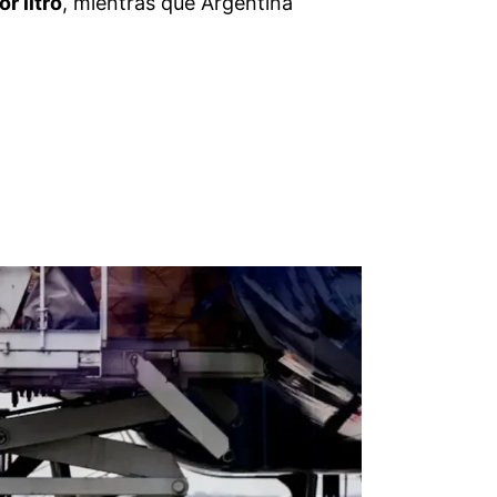
exportaba cerca de
200 millones de
5%
.
e volúmenes terminó reforzando la
ó como uno de los mercados donde
e abrió espacio en góndolas antes
ia
y, en menor medida, en
Rusia
,
ucho esfuerzo comercial
, con foco en
o marginal, del 2% al 3%
, principalmente
nores cosechas en países como
España
,
o
continúan siendo una barrera