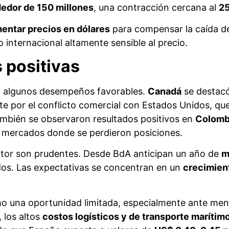
tos logísticos explican el difícil año exportador del vino argentino.
taca la
caída del consumo global
, especialmente en
nacional en las últimas décadas. En el caso chino, 
ndemia. En Estados Unidos, el consumo se vio afectado
dumbre vinculada a debates arancelarios.
los hábitos de consumo:
más consumidores, pero con
oderación en el consumo de alcohol.
io Vitivinícola Argentino (OVA)
, el sector aún no l