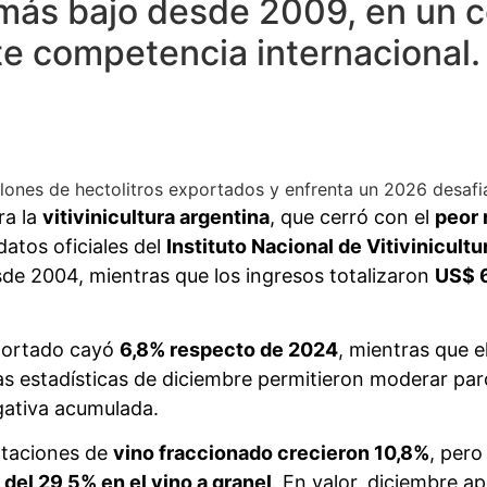
 más bajo desde 2009, en un c
e competencia internacional. 
illones de hectolitros exportados y enfrenta un 2026 desaf
ra la
vitivinicultura argentina
, que cerró con el
peor 
atos oficiales del
Instituto Nacional de Vitivinicultu
esde 2004, mientras que los ingresos totalizaron
US$ 
xportado cayó
6,8% respecto de 2024
, mientras que e
as estadísticas de diciembre permitieron moderar pa
gativa acumulada.
rtaciones de
vino fraccionado crecieron 10,8%
, pero
 del 29,5% en el vino a granel
. En valor, diciembre a