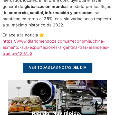
mercados locales. El informe concluye que el nivel
general de
globalización mundial
, medido por los flujos
de
comercio, capital, información y personas
, se
mantiene en torno al
25%
, casi sin variaciones respecto
a su máximo histórico de 2022.
Enlace a la noticia 👉
https://www.diariomendoza.com.ar/economia/china-
aumento-sus-exportaciones-argentina-tras-aranceles-
trump-n126753
VER TODAS LAS NOTAS DEL DIA