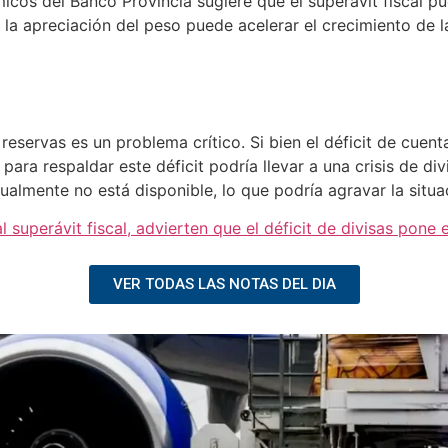
icos del Banco Provincia sugiere que el superávit fiscal p
 la apreciación del peso puede acelerar el crecimiento de
reservas es un problema crítico. Si bien el déficit de cuen
 para respaldar este déficit podría llevar a una crisis de di
almente no está disponible, lo que podría agravar la situac
l superávit fiscal, advierten que el déficit de divisas pone
VER TODAS LAS NOTAS DEL DIA