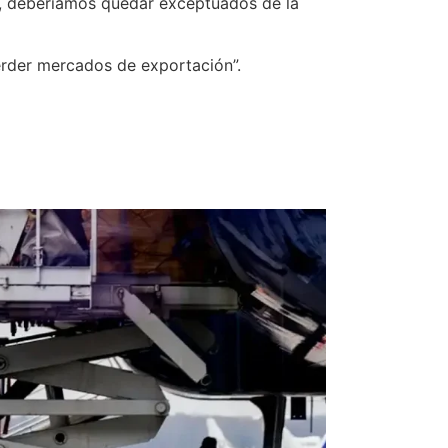
a, deberíamos quedar exceptuados de la
erder mercados de exportación”.