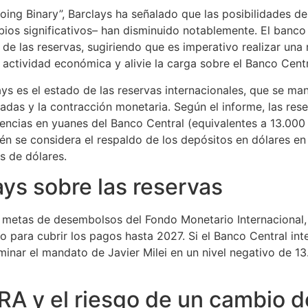
Going Binary”, Barclays ha señalado que las posibilidades d
bios significativos– han disminuido notablemente. El banco
n de las reservas, sugiriendo que es imperativo realizar un
actividad económica y alivie la carga sobre el Banco Centr
ays es el estado de las reservas internacionales, que se m
evadas y la contracción monetaria. Según el informe, las res
nencias en yuanes del Banco Central (equivalentes a 13.000 m
én se considera el respaldo de los depósitos en dólares en 
s de dólares.
ys sobre las reservas
s metas de desembolsos del Fondo Monetario Internacional, 
io para cubrir los pagos hasta 2027. Si el Banco Central i
minar el mandato de Javier Milei en un nivel negativo de 13.
RA y el riesgo de un cambio 