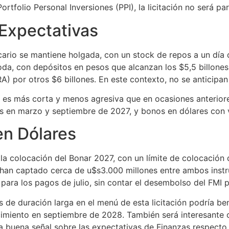
ortfolio Personal Inversiones (PPI), la licitación no será p
 Expectativas
cario se mantiene holgada, con un stock de repos a un día 
, con depósitos en pesos que alcanzan los $5,5 billones, s
A) por otros $6 billones. En este contexto, no se anticipa
ón es más corta y menos agresiva que en ocasiones anterior
s en marzo y septiembre de 2027, y bonos en dólares con 
en Dólares
 la colocación del Bonar 2027, con un límite de colocació
e han captado cerca de u$s3.000 millones entre ambos inst
para los pagos de julio, sin contar el desembolso del FMI p
 de duración larga en el menú de esta licitación podría ben
imiento en septiembre de 2028. También será interesante o
 buena señal sobre las expectativas de Finanzas respecto a