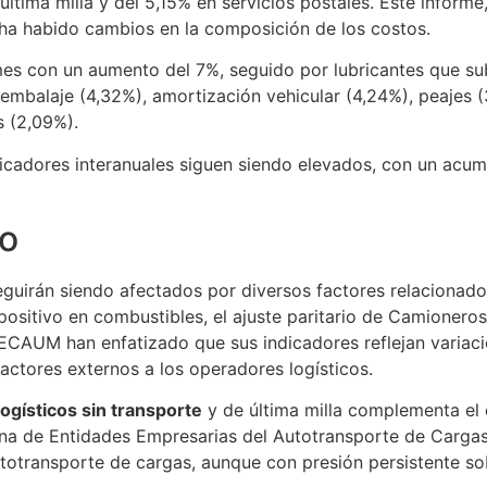
ltima milla y del 5,15% en servicios postales. Este informe
 ha habido cambios en la composición de los costos.
mes con un aumento del 7%, seguido por lubricantes que su
embalaje (4,32%), amortización vehicular (4,24%), peajes (
s (2,09%).
dicadores interanuales siguen siendo elevados, con un acum
yo
guirán siendo afectados por diversos factores relacionados
positivo en combustibles, el ajuste paritario de Camioneros
CAUM han enfatizado que sus indicadores reflejan variaci
actores externos a los operadores logísticos.
logísticos sin transporte
y de última milla complementa el 
tina de Entidades Empresarias del Autotransporte de Carga
totransporte de cargas, aunque con presión persistente sobr