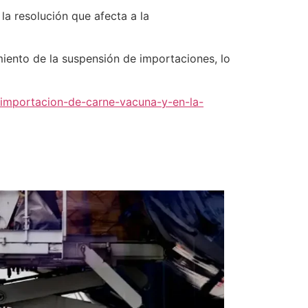
a resolución que afecta a la
miento de la suspensión de importaciones, lo
-importacion-de-carne-vacuna-y-en-la-