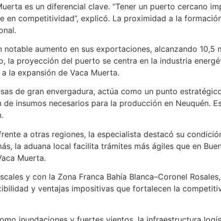
erta es un diferencial clave. “Tener un puerto cercano impl
ce en competitividad”, explicó. La proximidad a la formació
onal.
n notable aumento en sus exportaciones, alcanzando 10,5 m
, la proyección del puerto se centra en la industria energét
 a la expansión de Vaca Muerta.
sas de gran envergadura, actúa como un punto estratégico
ón de insumos necesarios para la producción en Neuquén. E
.
frente a otras regiones, la especialista destacó su condic
s, la aduana local facilita trámites más ágiles que en Bue
Vaca Muerta.
scales y con la Zona Franca Bahía Blanca–Coronel Rosales, 
ibilidad y ventajas impositivas que fortalecen la competit
mo inundaciones y fuertes vientos, la infraestructura logís