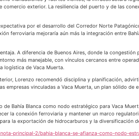
e comercio exterior. La resiliencia del puerto y de las con
expectativa por el desarrollo del Corredor Norte Patagónico,
xión ferroviaria mejoraría aún más la integración entre Bah
entaja. A diferencia de Buenos Aires, donde la congestión
entorno más manejable, con vínculos cercanos entre operado
a logística de Vaca Muerta.
erior, Lorenzo recomendó disciplina y planificación, advir
las empresas vinculadas a Vaca Muerta, un plan sólido de 
o de Bahía Blanca como nodo estratégico para Vaca Muerta
ecer la conexión ferroviaria y mantener un marco regulatori
para la exportación de hidrocarburos y la diversificación d
fo/nota-principal-2/bahia-blanca-se-afianza-como-nodo-est