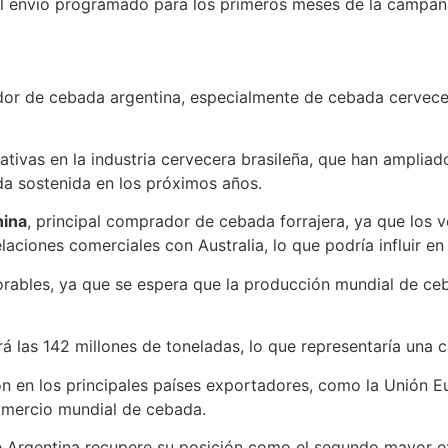
el envío programado para los primeros meses de la campañ
ador de cebada argentina, especialmente de cebada cervec
cativas en la industria cervecera brasileña, que han ampli
a sostenida en los próximos años.
ina
, principal comprador de cebada forrajera, ya que los 
laciones comerciales con Australia, lo que podría influir en
vorables, ya que se espera que la producción mundial de c
á las 142 millones de toneladas, lo que representaría una
ón en los principales países exportadores, como la Unión Eu
omercio mundial de cebada.
e Argentina recupere su posición como el segundo mayor 