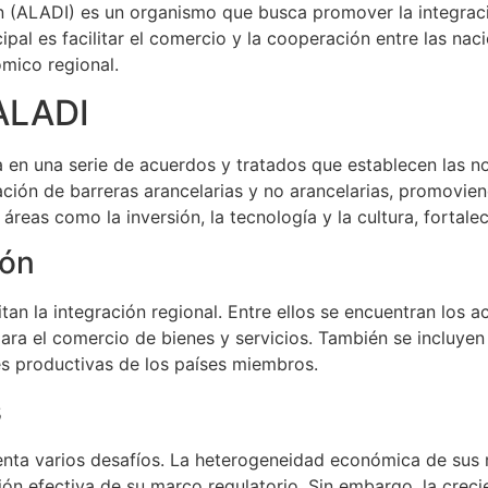
n (ALADI) es un organismo que busca promover la integrac
ipal es facilitar el comercio y la cooperación entre las na
ómico regional.
ALADI
en una serie de acuerdos y tratados que establecen las no
ción de barreras arancelarias y no arancelarias, promoviend
eas como la inversión, la tecnología y la cultura, fortaleci
ión
tan la integración regional. Entre ellos se encuentran los 
para el comercio de bienes y servicios. También se incluye
es productivas de los países miembros.
s
nta varios desafíos. La heterogeneidad económica de sus m
ión efectiva de su marco regulatorio. Sin embargo, la crec